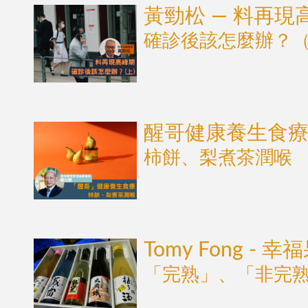
黃勁松 — 料再現
確診後該怎麼辦？
醒哥健康養生食
柿餅、梨煮茶潤喉
Tomy Fong - 幸
「完熟」、「非完