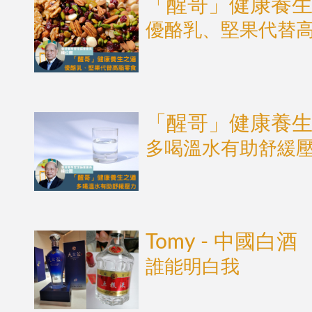
「醒哥」健康養
優酪乳、堅果代替
「醒哥」健康養
多喝溫水有助舒緩
Tomy - 中國白酒
誰能明白我