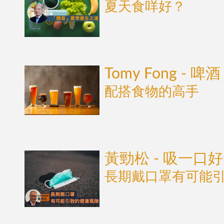
夏天食咩好？
Tomy Fong - 啤酒
配搭食物的高手
黃勁松 - 吸一口
長期戴口罩有可能