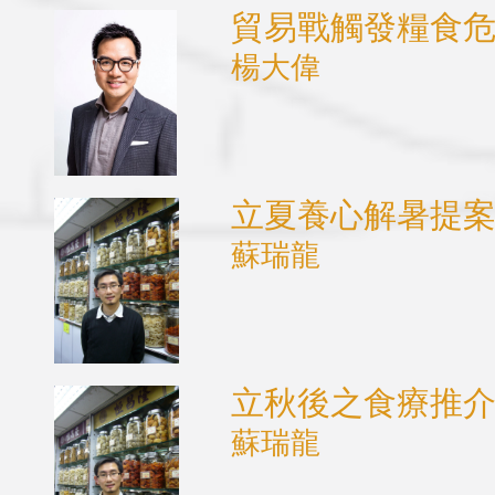
貿易戰觸發糧食
楊大偉
立夏養心解暑提
蘇瑞龍
立秋後之食療推
蘇瑞龍