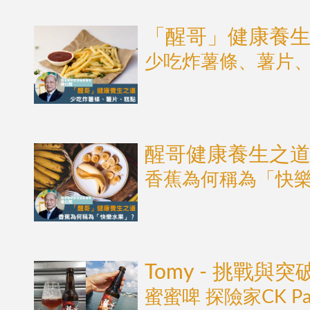
「醒哥」健康養
少吃炸薯條、薯片
醒哥健康養生之
香蕉為何稱為「快
Tomy - 挑戰與突
蜜蜜啤 探險家CK Pale