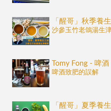
「醒哥」秋季養
沙參玉竹老鴿湯生
Tomy Fong - 啤酒
啤酒致肥的誤解
「醒哥」夏季養