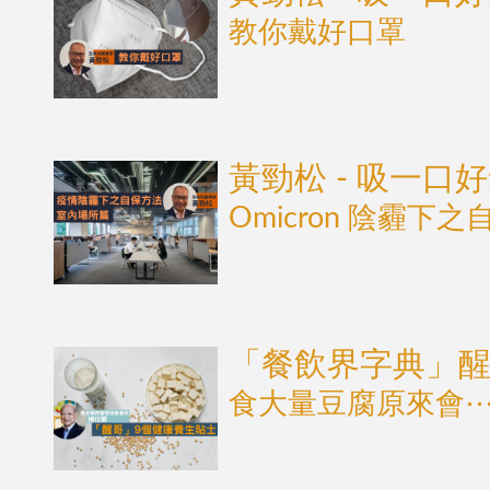
教你戴好口罩
黃勁松 - 吸一口
Omicron 陰霾下
「餐飲界字典」醒
食大量豆腐原來會