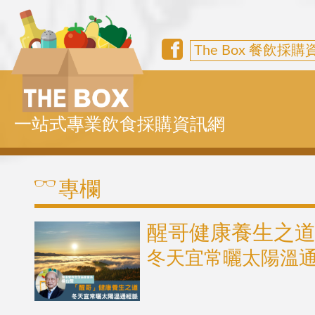
The Box 餐飲採
一站式專業飲食採購資訊網
專欄
醒哥健康養生之
冬天宜常曬太陽溫